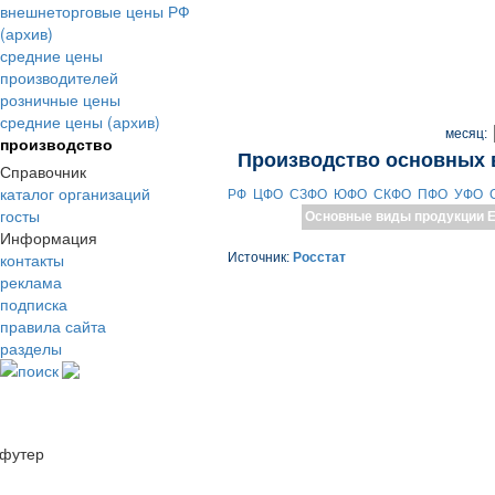
внешнеторговые цены РФ
(архив)
средние цены
производителей
розничные цены
средние цены (архив)
месяц:
производство
Производство основных 
Справочник
каталог организаций
РФ
ЦФО
СЗФО
ЮФО
СКФО
ПФО
УФО
госты
Основные виды продукции
Е
Информация
контакты
Источник:
Росстат
реклама
подписка
правила сайта
разделы
поиск
футер