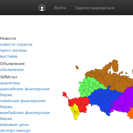
Войти
Зарегистрироваться
Новости
новости отрасли
пресс-релизы
выставки
Объявления
объявления
ХИМстат
аналитика
шанхайская фьючерсная
биржа
токийская фьючерсная
биржа
мумбайская фьючерсная
биржа
мировые цены
экспорт-импорт