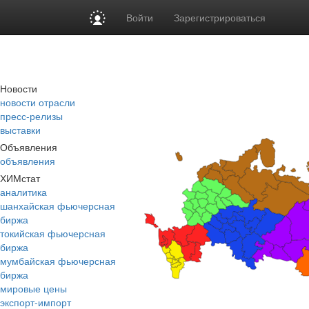
Войти
Зарегистрироваться
Новости
новости отрасли
пресс-релизы
выставки
Объявления
объявления
ХИМстат
аналитика
шанхайская фьючерсная
биржа
токийская фьючерсная
биржа
мумбайская фьючерсная
биржа
мировые цены
экспорт-импорт