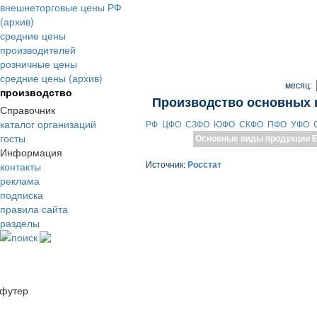
внешнеторговые цены РФ
(архив)
средние цены
производителей
розничные цены
средние цены (архив)
месяц:
производство
Производство основных 
Справочник
каталог организаций
РФ
ЦФО
СЗФО
ЮФО
СКФО
ПФО
УФО
госты
Основные виды продукции
Е
Информация
контакты
Источник:
Росстат
реклама
подписка
правила сайта
разделы
поиск
футер