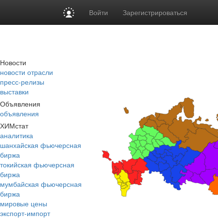
Войти
Зарегистрироваться
Новости
новости отрасли
пресс-релизы
выставки
Объявления
объявления
ХИМстат
аналитика
шанхайская фьючерсная
биржа
токийская фьючерсная
биржа
мумбайская фьючерсная
биржа
мировые цены
экспорт-импорт