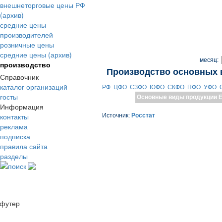
внешнеторговые цены РФ
(архив)
средние цены
производителей
розничные цены
средние цены (архив)
месяц:
производство
Производство основных 
Справочник
каталог организаций
РФ
ЦФО
СЗФО
ЮФО
СКФО
ПФО
УФО
госты
Основные виды продукции
Е
Информация
контакты
Источник:
Росстат
реклама
подписка
правила сайта
разделы
поиск
футер