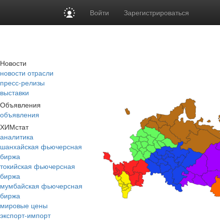
Войти
Зарегистрироваться
Новости
новости отрасли
пресс-релизы
выставки
Объявления
объявления
ХИМстат
аналитика
шанхайская фьючерсная
биржа
токийская фьючерсная
биржа
мумбайская фьючерсная
биржа
мировые цены
экспорт-импорт