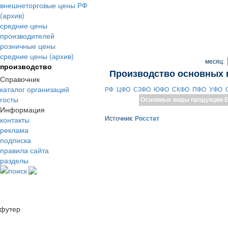
внешнеторговые цены РФ
(архив)
средние цены
производителей
розничные цены
средние цены (архив)
месяц:
производство
Производство основных 
Справочник
каталог организаций
РФ
ЦФО
СЗФО
ЮФО
СКФО
ПФО
УФО
госты
Основные виды продукции
Е
Информация
контакты
Источник:
Росстат
реклама
подписка
правила сайта
разделы
поиск
футер