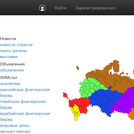
Войти
Зарегистрироваться
Новости
новости отрасли
пресс-релизы
выставки
Объявления
объявления
ХИМстат
аналитика
шанхайская фьючерсная
биржа
токийская фьючерсная
биржа
мумбайская фьючерсная
биржа
мировые цены
экспорт-импорт