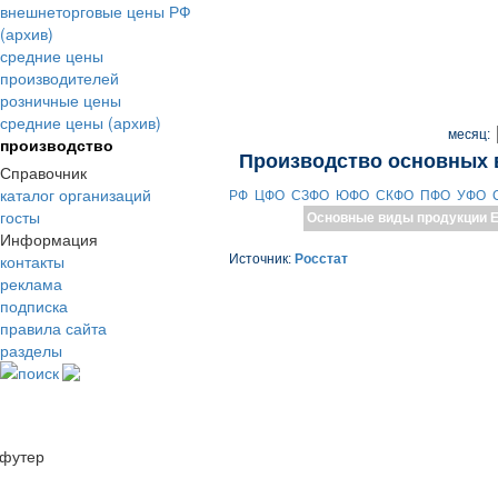
внешнеторговые цены РФ
(архив)
средние цены
производителей
розничные цены
средние цены (архив)
месяц:
производство
Производство основных 
Справочник
каталог организаций
РФ
ЦФО
СЗФО
ЮФО
СКФО
ПФО
УФО
госты
Основные виды продукции
Е
Информация
контакты
Источник:
Росстат
реклама
подписка
правила сайта
разделы
поиск
футер