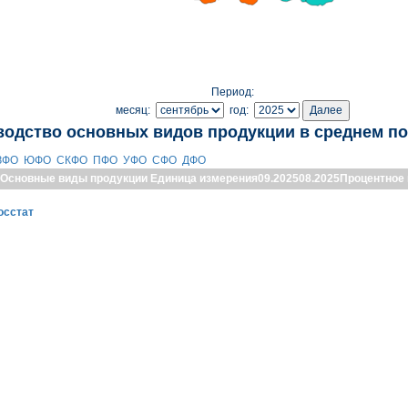
Период:
месяц:
год:
водство основных видов продукции в среднем по
ЗФО
ЮФО
СКФО
ПФО
УФО
СФО
ДФО
Основные виды продукции
Единица измерения
09.2025
08.2025
Процентное
осстат