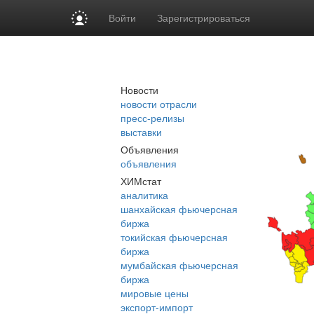
Войти
Зарегистрироваться
Новости
новости отрасли
пресс-релизы
выставки
Объявления
объявления
ХИМстат
аналитика
шанхайская фьючерсная
биржа
токийская фьючерсная
биржа
мумбайская фьючерсная
биржа
мировые цены
экспорт-импорт