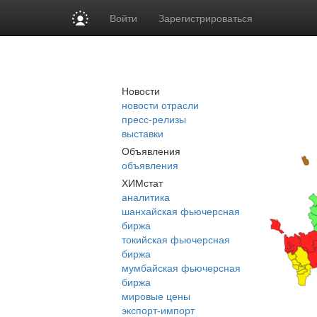
Войти
Зарегистрироваться
Новости
новости отрасли
пресс-релизы
выставки
Объявления
объявления
ХИМстат
аналитика
шанхайская фьючерсная
биржа
токийская фьючерсная
биржа
мумбайская фьючерсная
биржа
мировые цены
экспорт-импорт