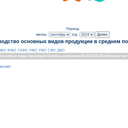
Период:
месяц:
год:
водство основных видов продукции в среднем по
ЗФО
ЮФО
СКФО
ПФО
УФО
СФО
ДФО
Основные виды продукции
Единица измерения
09.2024
08.2024
Процентное
осстат