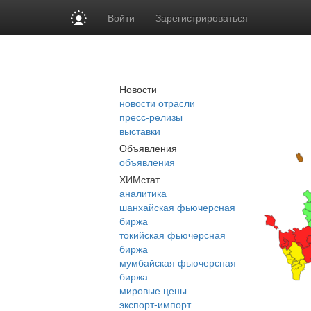
Войти
Зарегистрироваться
Новости
новости отрасли
пресс-релизы
выставки
Объявления
объявления
ХИМстат
аналитика
шанхайская фьючерсная
биржа
токийская фьючерсная
биржа
мумбайская фьючерсная
биржа
мировые цены
экспорт-импорт