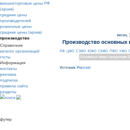
внешнеторговые цены РФ
(архив)
средние цены
производителей
розничные цены
средние цены (архив)
месяц:
производство
Производство основных 
Справочник
каталог организаций
РФ
ЦФО
СЗФО
ЮФО
СКФО
ПФО
УФО
госты
Основные виды продукции
Е
Информация
контакты
Источник:
Росстат
реклама
подписка
правила сайта
разделы
поиск
футер