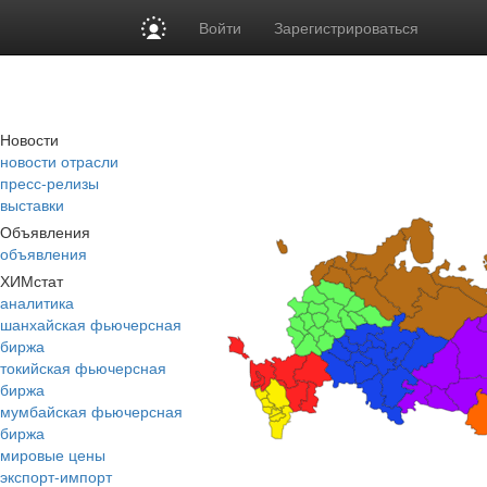
Войти
Зарегистрироваться
Новости
новости отрасли
пресс-релизы
выставки
Объявления
объявления
ХИМстат
аналитика
шанхайская фьючерсная
биржа
токийская фьючерсная
биржа
мумбайская фьючерсная
биржа
мировые цены
экспорт-импорт