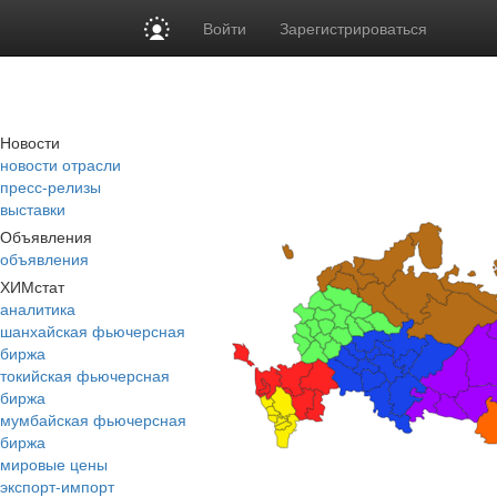
Войти
Зарегистрироваться
Новости
новости отрасли
пресс-релизы
выставки
Объявления
объявления
ХИМстат
аналитика
шанхайская фьючерсная
биржа
токийская фьючерсная
биржа
мумбайская фьючерсная
биржа
мировые цены
экспорт-импорт