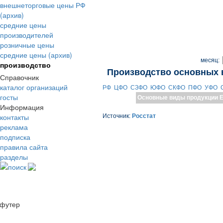
внешнеторговые цены РФ
(архив)
средние цены
производителей
розничные цены
средние цены (архив)
месяц:
производство
Производство основных 
Справочник
каталог организаций
РФ
ЦФО
СЗФО
ЮФО
СКФО
ПФО
УФО
госты
Основные виды продукции
Е
Информация
контакты
Источник:
Росстат
реклама
подписка
правила сайта
разделы
поиск
футер