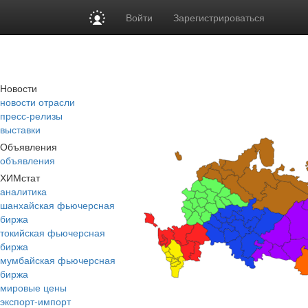
Войти
Зарегистрироваться
Новости
новости отрасли
пресс-релизы
выставки
Объявления
объявления
ХИМстат
аналитика
шанхайская фьючерсная
биржа
токийская фьючерсная
биржа
мумбайская фьючерсная
биржа
мировые цены
экспорт-импорт