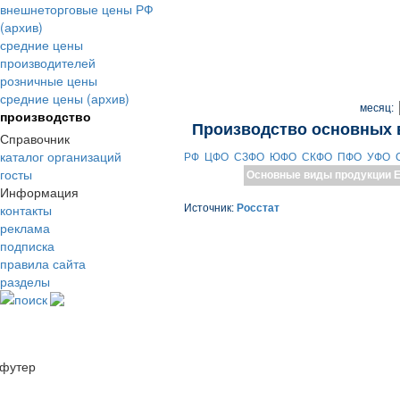
внешнеторговые цены РФ
(архив)
средние цены
производителей
розничные цены
средние цены (архив)
месяц:
производство
Производство основных 
Справочник
каталог организаций
РФ
ЦФО
СЗФО
ЮФО
СКФО
ПФО
УФО
госты
Основные виды продукции
Е
Информация
контакты
Источник:
Росстат
реклама
подписка
правила сайта
разделы
поиск
футер