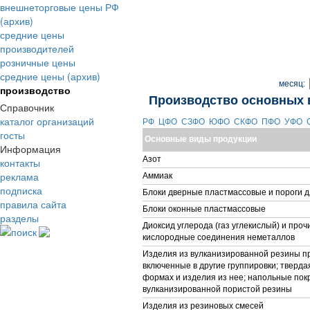
внешнеторговые цены РФ
(архив)
средние цены
производителей
розничные цены
средние цены (архив)
месяц:
производство
Производство основных 
Справочник
каталог организаций
РФ
ЦФО
СЗФО
ЮФО
СКФО
ПФО
УФО
госты
Основные виды продукции
Информация
Азот
контакты
реклама
Аммиак
подписка
Блоки дверные пластмассовые и пороги д
правила сайта
Блоки оконные пластмассовые
разделы
Диоксид углерода (газ углекислый) и про
поиск
кислородные соединения неметаллов
Изделия из вулканизированной резины пр
включенные в другие группировки; тверда
формах и изделия из нее; напольные покр
вулканизированной пористой резины
Изделия из резиновых смесей