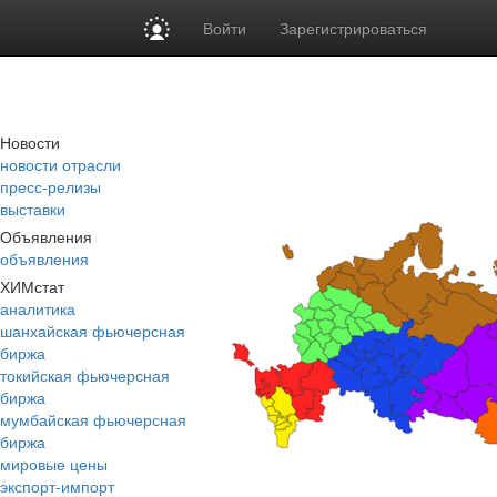
Войти
Зарегистрироваться
Новости
новости отрасли
пресс-релизы
выставки
Объявления
объявления
ХИМстат
аналитика
шанхайская фьючерсная
биржа
токийская фьючерсная
биржа
мумбайская фьючерсная
биржа
мировые цены
экспорт-импорт