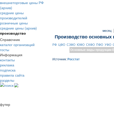
внешнеторговые цены РФ
(архив)
средние цены
производителей
розничные цены
средние цены (архив)
месяц:
производство
Производство основных 
Справочник
каталог организаций
РФ
ЦФО
СЗФО
ЮФО
СКФО
ПФО
УФО
госты
Основные виды продукции
Е
Информация
контакты
Источник:
Росстат
реклама
подписка
правила сайта
разделы
поиск
футер