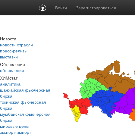
Войти
Зарегистрироваться
Новости
новости отрасли
пресс-релизы
выставки
Объявления
объявления
ХИМстат
аналитика
шанхайская фьючерсная
биржа
токийская фьючерсная
биржа
мумбайская фьючерсная
биржа
мировые цены
экспорт-импорт