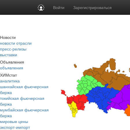
Войти
Зарегистрироваться
Новости
новости отрасли
пресс-релизы
выставки
Объявления
объявления
ХИМстат
аналитика
шанхайская фьючерсная
биржа
токийская фьючерсная
биржа
мумбайская фьючерсная
биржа
мировые цены
экспорт-импорт