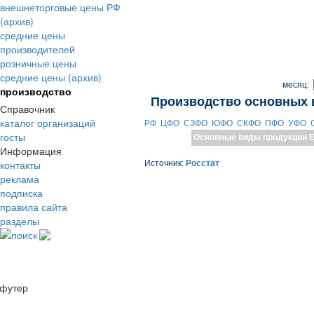
внешнеторговые цены РФ
(архив)
средние цены
производителей
розничные цены
средние цены (архив)
месяц:
производство
Производство основных 
Справочник
каталог организаций
РФ
ЦФО
СЗФО
ЮФО
СКФО
ПФО
УФО
госты
Основные виды продукции
Е
Информация
контакты
Источник:
Росстат
реклама
подписка
правила сайта
разделы
поиск
футер