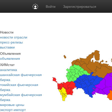
Войти
Зарегистрироваться
Новости
новости отрасли
пресс-релизы
выставки
Объявления
объявления
ХИМстат
аналитика
шанхайская фьючерсная
биржа
токийская фьючерсная
биржа
мумбайская фьючерсная
биржа
мировые цены
экспорт-импорт