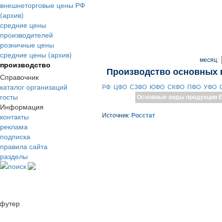
внешнеторговые цены РФ
(архив)
средние цены
производителей
розничные цены
средние цены (архив)
месяц:
производство
Производство основных 
Справочник
каталог организаций
РФ
ЦФО
СЗФО
ЮФО
СКФО
ПФО
УФО
госты
Основные виды продукции
Е
Информация
контакты
Источник:
Росстат
реклама
подписка
правила сайта
разделы
поиск
футер