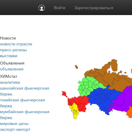
Войти
Зарегистрироваться
Новости
новости отрасли
пресс-релизы
выставки
Объявления
объявления
ХИМстат
аналитика
шанхайская фьючерсная
биржа
токийская фьючерсная
биржа
мумбайская фьючерсная
биржа
мировые цены
экспорт-импорт