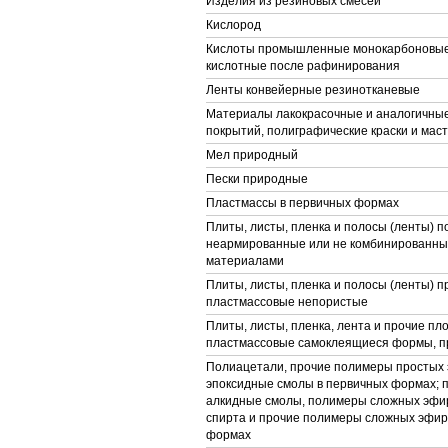
Изделия из резиновых смесей
Кислород
Кислоты промышленные монокарбоновые
кислотные после рафинирования
Ленты конвейерные резинотканевые
Материалы лакокрасочные и аналогичны
покрытий, полиграфические краски и мас
Мел природный
Пески природные
Пластмассы в первичных формах
Плиты, листы, пленка и полосы (ленты) 
неармированные или не комбинированные
материалами
Плиты, листы, пленка и полосы (ленты) п
пластмассовые непористые
Плиты, листы, пленка, лента и прочие пл
пластмассовые самоклеящиеся формы, п
Полиацетали, прочие полимеры простых 
эпоксидные смолы в первичных формах; 
алкидные смолы, полимеры сложных эфи
спирта и прочие полимеры сложных эфир
формах