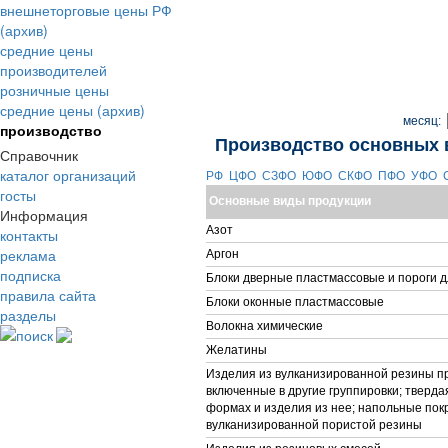
внешнеторговые цены РФ
(архив)
средние цены
производителей
розничные цены
средние цены (архив)
месяц:
производство
Производство основных 
Справочник
каталог организаций
РФ
ЦФО
СЗФО
ЮФО
СКФО
ПФО
УФО
госты
Основные виды продукции
Информация
Азот
контакты
реклама
Аргон
подписка
Блоки дверные пластмассовые и пороги д
правила сайта
Блоки оконные пластмассовые
разделы
Волокна химические
поиск
Желатины
Изделия из вулканизированной резины пр
включенные в другие группировки; тверда
формах и изделия из нее; напольные покр
вулканизированной пористой резины