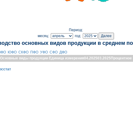
Период:
месяц:
год:
водство основных видов продукции в среднем по
ЗФО
ЮФО
СКФО
ПФО
УФО
СФО
ДФО
Основные виды продукции
Единица измерения
04.2025
03.2025
Процентное
осстат