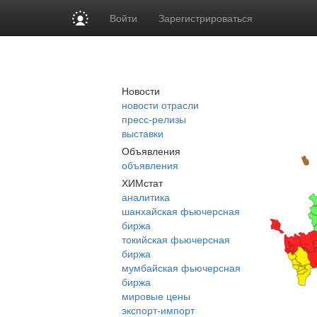
Войти
Зарегистрироваться
Новости
новости отрасли
пресс-релизы
выставки
Объявления
объявления
ХИМстат
аналитика
шанхайская фьючерсная
биржа
токийская фьючерсная
биржа
мумбайская фьючерсная
биржа
мировые цены
экспорт-импорт