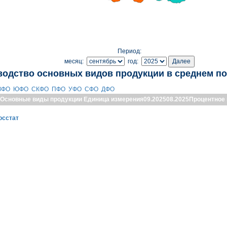
Период:
месяц:
год:
водство основных видов продукции в среднем по
ЗФО
ЮФО
СКФО
ПФО
УФО
СФО
ДФО
Основные виды продукции
Единица измерения
09.2025
08.2025
Процентное
осстат