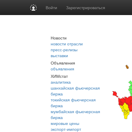
Войти
Зарегистрироваться
Новости
новости отрасли
пресс-релизы
выставки
Объявления
объявления
ХИМстат
аналитика
шанхайская фьючерсная
биржа
токийская фьючерсная
биржа
мумбайская фьючерсная
биржа
мировые цены
экспорт-импорт