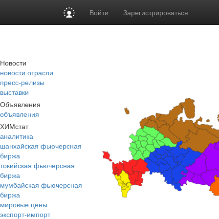
Войти
Зарегистрироваться
Новости
новости отрасли
пресс-релизы
выставки
Объявления
объявления
ХИМстат
аналитика
шанхайская фьючерсная
биржа
токийская фьючерсная
биржа
мумбайская фьючерсная
биржа
мировые цены
экспорт-импорт