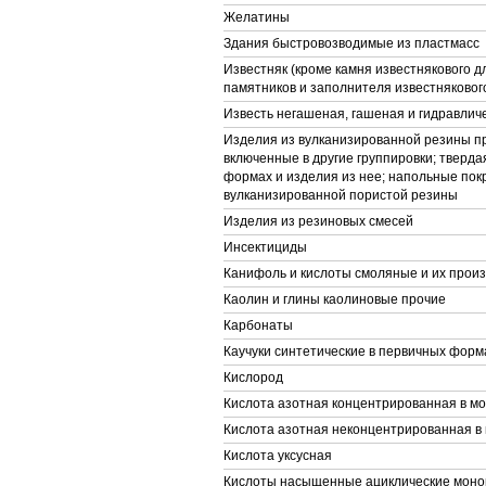
Желатины
Здания быстровозводимые из пластмасс
Известняк (кроме камня известнякового д
памятников и заполнителя известняковог
Известь негашеная, гашеная и гидравлич
Изделия из вулканизированной резины пр
включенные в другие группировки; тверда
формах и изделия из нее; напольные покр
вулканизированной пористой резины
Изделия из резиновых смесей
Инсектициды
Канифоль и кислоты смоляные и их прои
Каолин и глины каолиновые прочие
Карбонаты
Каучуки синтетические в первичных форм
Кислород
Кислота азотная концентрированная в м
Кислота азотная неконцентрированная в
Кислота уксусная
Кислоты насыщенные ациклические моно