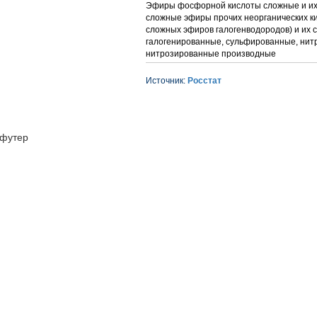
Эфиры фосфорной кислоты сложные и их
сложные эфиры прочих неорганических ки
сложных эфиров галогенводородов) и их с
галогенированные, сульфированные, нит
нитрозированные производные
Источник:
Росстат
футер