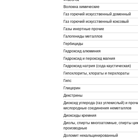
Волокна химические
Газ горючий искусственный доменный
Газ горючий искусственный коксовый
Газы инертные прочие
Галогениды металлов
Гербициды
Гидроксид алюминия
Гидроксид и пероксид магния
Гидроксид натрия (сода каустическая)
Гипохлориты, хлораты и перхлораты
Гипс
Глицерин
Декстрины
Диоксид углерода (газ углекислый) и про
кислородные соединения неметаллов
Диоксиды кремния
Диолы, спирты многоатомные, спирты цик
производные
Доломит некальцинированный