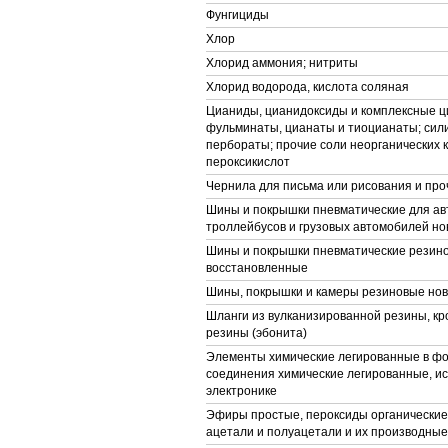
Фунгициды
Хлор
Хлорид аммония; нитриты
Хлорид водорода, кислота соляная
Цианиды, цианидоксиды и комплексные ц
фульминаты, цианаты и тиоцианаты; сили
пербораты; прочие соли неорганических 
пероксикислот
Чернила для письма или рисования и про
Шины и покрышки пневматические для ав
троллейбусов и грузовых автомобилей н
Шины и покрышки пневматические резин
восстановленные
Шины, покрышки и камеры резиновые но
Шланги из вулканизированной резины, кр
резины (эбонита)
Элементы химические легированные в фо
соединения химические легированные, и
электронике
Эфиры простые, пероксиды органические,
ацетали и полуацетали и их производные