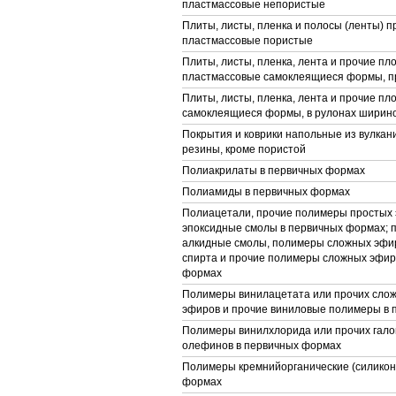
пластмассовые непористые
Плиты, листы, пленка и полосы (ленты) п
пластмассовые пористые
Плиты, листы, пленка, лента и прочие пл
пластмассовые самоклеящиеся формы, п
Плиты, листы, пленка, лента и прочие п
самоклеящиеся формы, в рулонах ширино
Покрытия и коврики напольные из вулка
резины, кроме пористой
Полиакрилаты в первичных формах
Полиамиды в первичных формах
Полиацетали, прочие полимеры простых 
эпоксидные смолы в первичных формах; 
алкидные смолы, полимеры сложных эфи
спирта и прочие полимеры сложных эфир
формах
Полимеры винилацетата или прочих сло
эфиров и прочие виниловые полимеры в
Полимеры винилхлорида или прочих гал
олефинов в первичных формах
Полимеры кремнийорганические (силикон
формах