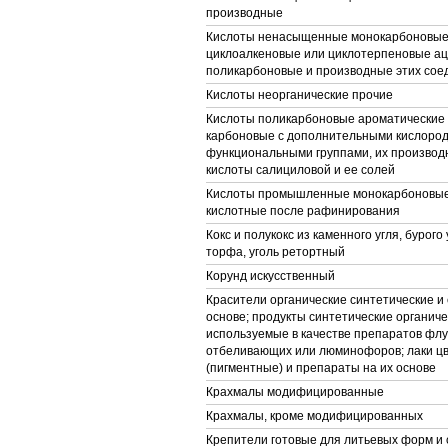
производные
Кислоты ненасыщенные монокарбоновые,
циклоалкеновые или циклотерпеновые ац
поликарбоновые и производные этих сое
Кислоты неорганические прочие
Кислоты поликарбоновые ароматические 
карбоновые с дополнительными кислор
функциональными группами, их производ
кислоты салициловой и ее солей
Кислоты промышленные монокарбоновые
кислотные после рафинирования
Кокс и полукокс из каменного угля, бурого 
торфа, уголь ретортный
Корунд искусственный
Красители органические синтетические и 
основе; продукты синтетические органиче
используемые в качестве препаратов фл
отбеливающих или люминофоров; лаки ц
(пигментные) и препараты на их основе
Крахмалы модифицированные
Крахмалы, кроме модифицированных
Крепители готовые для литьевых форм и 