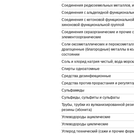
Соединения редкоземельных металлов, и
Соединения с альдегидной функциональн
Соединения с кетоновой функциональной
хиноновой функциональной группой
Соединения сераорганические и прочие 
элементоорганические
Соли оксометаллических и пероксометалл
драгоценные (благородные) металлы в к
состоянии
Соль и хлорид натрия чистый, вода морск
Спирты одноатомные
Средства дезинфекционные
Средства против прорастания и регулято
Сульфамиды
Сульфиды, сульфиты и сульфаты
Трубы, трубки из вулканизированной рези
резины (эбонита)
Углеводороды ациклические
Углеводороды циклические
Углерод технический (сажи и прочие фор