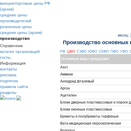
внешнеторговые цены РФ
(архив)
средние цены
производителей
розничные цены
средние цены (архив)
месяц:
производство
Производство основных 
Справочник
каталог организаций
РФ
ЦФО
СЗФО
ЮФО
СКФО
ПФО
УФО
госты
Основные виды продукции
Информация
Азот
контакты
реклама
Аммиак
подписка
Ангидрид фталевый
правила сайта
Аргон
разделы
Ацетилен
поиск
Блоки дверные пластмассовые и пороги д
Блоки оконные пластмассовые
Брикеты и полубрикеты торфяные
Вата медицинская гигроскопическая
Водород