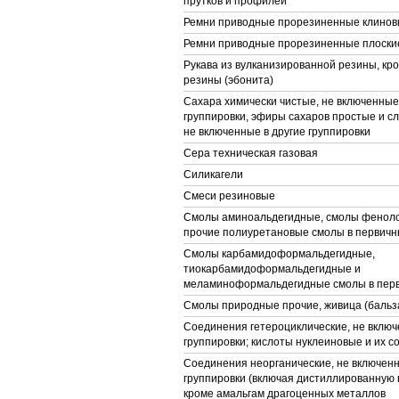
прутков и профилей
Ремни приводные прорезиненные клино
Ремни приводные прорезиненные плоски
Рукава из вулканизированной резины, кр
резины (эбонита)
Сахара химически чистые, не включенные
группировки, эфиры сахаров простые и сл
не включенные в другие группировки
Сера техническая газовая
Силикагели
Смеси резиновые
Смолы аминоальдегидные, смолы фенол
прочие полиуретановые смолы в первич
Смолы карбамидоформальдегидные,
тиокарбамидоформальдегидные и
меламиноформальдегидные смолы в пер
Смолы природные прочие, живица (бальз
Соединения гетероциклические, не включ
группировки; кислоты нуклеиновые и их с
Соединения неорганические, не включенн
группировки (включая дистиллированную 
кроме амальгам драгоценных металлов