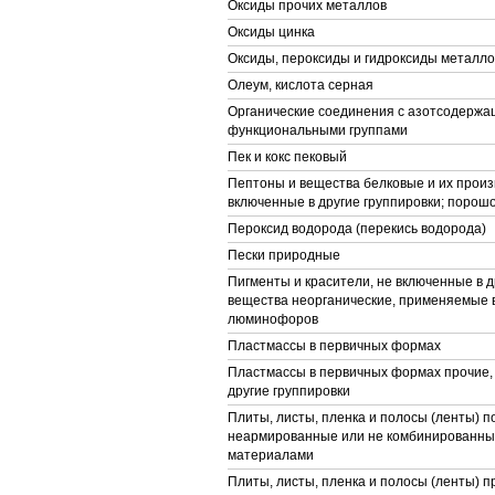
Оксиды прочих металлов
Оксиды цинка
Оксиды, пероксиды и гидроксиды металло
Олеум, кислота серная
Органические соединения с азотсодерж
функциональными группами
Пек и кокс пековый
Пептоны и вещества белковые и их произ
включенные в другие группировки; порошо
Пероксид водорода (перекись водорода)
Пески природные
Пигменты и красители, не включенные в д
вещества неорганические, применяемые в
люминофоров
Пластмассы в первичных формах
Пластмассы в первичных формах прочие,
другие группировки
Плиты, листы, пленка и полосы (ленты) 
неармированные или не комбинированные
материалами
Плиты, листы, пленка и полосы (ленты) п