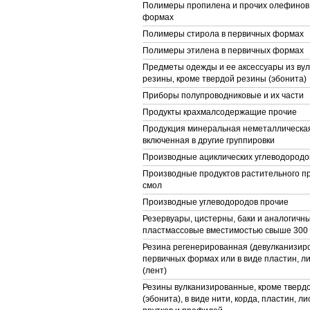
Полимеры пропилена и прочих олефинов
формах
Полимеры стирола в первичных формах
Полимеры этилена в первичных формах
Предметы одежды и ее аксессуары из ву
резины, кроме твердой резины (эбонита)
Приборы полупроводниковые и их части
Продукты крахмалсодержащие прочие
Продукция минеральная неметаллическая
включенная в другие группировки
Производные ациклических углеводород
Производные продуктов растительного п
смол
Производные углеводородов прочие
Резервуары, цистерны, баки и аналогичн
пластмассовые вместимостью свыше 300
Резина регенерированная (девулканизиро
первичных формах или в виде пластин, л
(лент)
Резины вулканизированные, кроме тверд
(эбонита), в виде нити, корда, пластин, ли