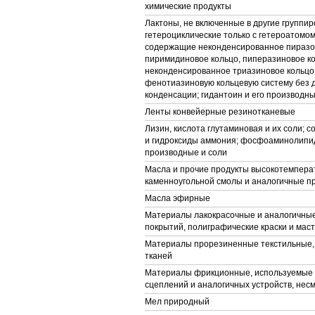
химические продукты
Лактоны, не включенные в другие группир
гетероциклические только с гетероатомом
содержащие неконденсированное пиразо
пиримидиновое кольцо, пиперазиновое ко
неконденсированное триазиновое кольцо
фенотиазиновую кольцевую систему без
конденсации; гидантоин и его производн
Ленты конвейерные резинотканевые
Лизин, кислота глутаминовая и их соли; 
и гидроксиды аммония; фосфоаминолипид
производные и соли
Масла и прочие продукты высокотемпера
каменноугольной смолы и аналогичные п
Масла эфирные
Материалы лакокрасочные и аналогичны
покрытий, полиграфические краски и мас
Материалы прорезиненные текстильные,
тканей
Материалы фрикционные, используемые 
сцеплений и аналогичных устройств, не
Мел природный