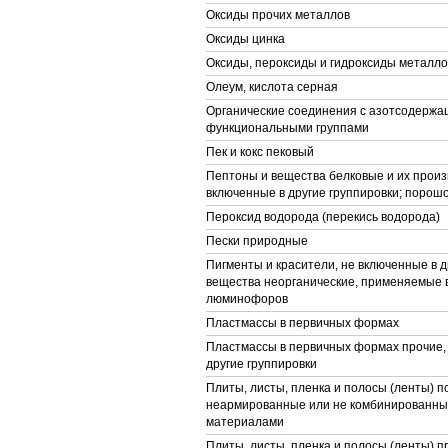
Оксиды прочих металлов
Оксиды цинка
Оксиды, пероксиды и гидроксиды металло
Олеум, кислота серная
Органические соединения с азотсодерж
функциональными группами
Пек и кокс пековый
Пептоны и вещества белковые и их произ
включенные в другие группировки; порошо
Пероксид водорода (перекись водорода)
Пески природные
Пигменты и красители, не включенные в д
вещества неорганические, применяемые в
люминофоров
Пластмассы в первичных формах
Пластмассы в первичных формах прочие,
другие группировки
Плиты, листы, пленка и полосы (ленты) 
неармированные или не комбинированные
материалами
Плиты, листы, пленка и полосы (ленты) п