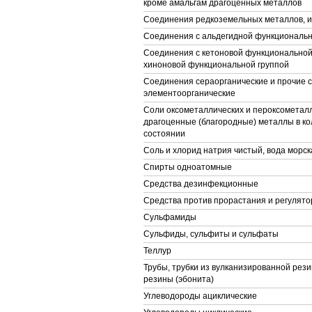
кроме амальгам драгоценных металлов
Соединения редкоземельных металлов, и
Соединения с альдегидной функциональн
Соединения с кетоновой функциональной
хиноновой функциональной группой
Соединения сераорганические и прочие 
элементоорганические
Соли оксометаллических и пероксометалл
драгоценные (благородные) металлы в к
состоянии
Соль и хлорид натрия чистый, вода морск
Спирты одноатомные
Средства дезинфекционные
Средства против прорастания и регулято
Сульфамиды
Сульфиды, сульфиты и сульфаты
Теллур
Трубы, трубки из вулканизированной рези
резины (эбонита)
Углеводороды ациклические