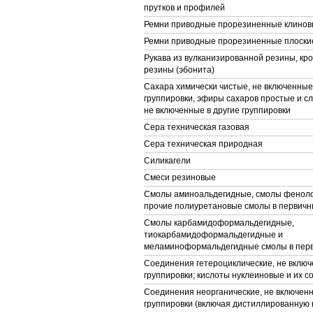
прутков и профилей
Ремни приводные прорезиненные клино
Ремни приводные прорезиненные плоски
Рукава из вулканизированной резины, кр
резины (эбонита)
Сахара химически чистые, не включенные
группировки, эфиры сахаров простые и сл
не включенные в другие группировки
Сера техническая газовая
Сера техническая природная
Силикагели
Смеси резиновые
Смолы аминоальдегидные, смолы фенол
прочие полиуретановые смолы в первич
Смолы карбамидоформальдегидные,
тиокарбамидоформальдегидные и
меламиноформальдегидные смолы в пер
Соединения гетероциклические, не включ
группировки; кислоты нуклеиновые и их с
Соединения неорганические, не включенн
группировки (включая дистиллированную 