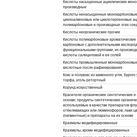
Кислоты насыщенные ациклические моно
производные
Кислоты ненасыщенные монокарбоновые,
циклоалкеновые или циклотерпеновые ац
поликарбоновые и производные этих сое
Кислоты неорганические прочие
Кислоты поликарбоновые ароматические 
карбоновые с дополнительными кислор
функциональными группами, их производ
кислоты салициловой и ее солей
Кислоты промышленные монокарбоновые
кислотные после рафинирования
Кокс и полукокс из каменного угля, бурого 
торфа, уголь ретортный
Корунд искусственный
Красители органические синтетические и 
основе; продукты синтетические органиче
используемые в качестве препаратов фл
отбеливающих или люминофоров; лаки ц
(пигментные) и препараты на их основе
Крахмалы модифицированные
Крахмалы, кроме модифицированных