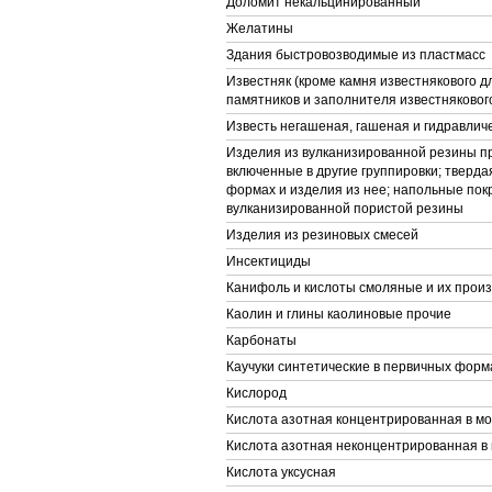
Доломит некальцинированный
Желатины
Здания быстровозводимые из пластмасс
Известняк (кроме камня известнякового д
памятников и заполнителя известняковог
Известь негашеная, гашеная и гидравлич
Изделия из вулканизированной резины пр
включенные в другие группировки; тверда
формах и изделия из нее; напольные покр
вулканизированной пористой резины
Изделия из резиновых смесей
Инсектициды
Канифоль и кислоты смоляные и их прои
Каолин и глины каолиновые прочие
Карбонаты
Каучуки синтетические в первичных форм
Кислород
Кислота азотная концентрированная в м
Кислота азотная неконцентрированная в
Кислота уксусная