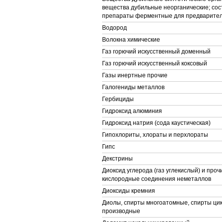
вещества дубильные неорганические; сос
препараты ферментные для предварител
Водород
Волокна химические
Газ горючий искусственный доменный
Газ горючий искусственный коксовый
Газы инертные прочие
Галогениды металлов
Гербициды
Гидроксид алюминия
Гидроксид натрия (сода каустическая)
Гипохлориты, хлораты и перхлораты
Гипс
Декстрины
Диоксид углерода (газ углекислый) и про
кислородные соединения неметаллов
Диоксиды кремния
Диолы, спирты многоатомные, спирты цик
производные