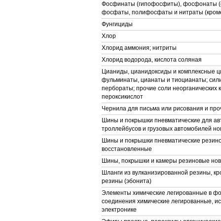
Фосфинаты (гипофосфиты), фосфонаты 
фосфаты, полифосфаты и нитраты (кроме
Фунгициды
Хлор
Хлорид аммония; нитриты
Хлорид водорода, кислота соляная
Цианиды, цианидоксиды и комплексные ц
фульминаты, цианаты и тиоцианаты; сили
пербораты; прочие соли неорганических 
пероксикислот
Чернила для письма или рисования и про
Шины и покрышки пневматические для ав
троллейбусов и грузовых автомобилей н
Шины и покрышки пневматические резин
восстановленные
Шины, покрышки и камеры резиновые но
Шланги из вулканизированной резины, кр
резины (эбонита)
Элементы химические легированные в фо
соединения химические легированные, и
электронике