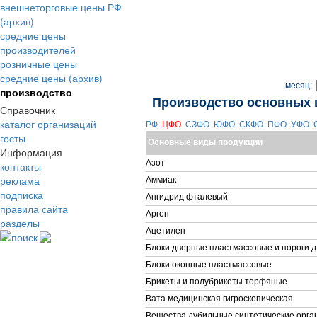
внешнеторговые цены РФ
(архив)
средние цены
производителей
розничные цены
средние цены (архив)
месяц:
производство
Производство основных 
Справочник
каталог организаций
РФ
ЦФО
СЗФО
ЮФО
СКФО
ПФО
УФО
госты
Основные виды продукции
Информация
Азот
контакты
реклама
Аммиак
подписка
Ангидрид фталевый
правила сайта
Аргон
разделы
Ацетилен
поиск
Блоки дверные пластмассовые и пороги д
Блоки оконные пластмассовые
Брикеты и полубрикеты торфяные
Вата медицинская гигроскопическая
Вещества дубильные синтетические орга