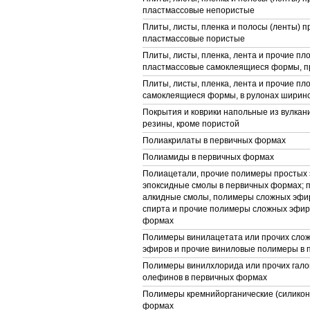
пластмассовые непористые
Плиты, листы, пленка и полосы (ленты) п
пластмассовые пористые
Плиты, листы, пленка, лента и прочие пл
пластмассовые самоклеящиеся формы, п
Плиты, листы, пленка, лента и прочие п
самоклеящиеся формы, в рулонах ширино
Покрытия и коврики напольные из вулка
резины, кроме пористой
Полиакрилаты в первичных формах
Полиамиды в первичных формах
Полиацетали, прочие полимеры простых 
эпоксидные смолы в первичных формах; 
алкидные смолы, полимеры сложных эфи
спирта и прочие полимеры сложных эфир
формах
Полимеры винилацетата или прочих сло
эфиров и прочие виниловые полимеры в
Полимеры винилхлорида или прочих гал
олефинов в первичных формах
Полимеры кремнийорганические (силикон
формах