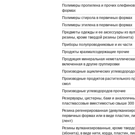
Полимеры пропилена и прочих олефинов
формах
Полимеры стирола в первичных формах
Полимеры этилена в первичных формах
Предметы одежды и ее аксессуары из ву
резины, кроме твердой резины (эбонита)
Приборы полупроводниковые и их части
Продукты крахмалсодержащие прочие
Продукция минеральная неметаллическая
включенная в другие группировки
Производные ациклических углеводород
Производные продуктов растительного п
смол
Производные углеводородов прочие
Резервуары, цистерны, баки и аналогичн
пластмассовые вместимостью свыше 300
Резина регенерированная (девулканизиро
первичных формах или в виде пластин, л
(лент)
Резины вулканизированные, кроме тверд
(эбонита), в виде нити, корда, пластин, ли