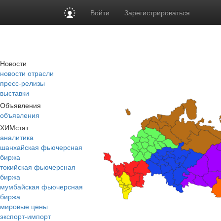
Войти
Зарегистрироваться
Новости
новости отрасли
пресс-релизы
выставки
Объявления
объявления
ХИМстат
аналитика
шанхайская фьючерсная
биржа
токийская фьючерсная
биржа
мумбайская фьючерсная
биржа
мировые цены
экспорт-импорт