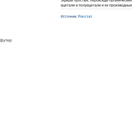
Эфиры простые, пероксиды органические,
ацетали и полуацетали и их производные
Источник:
Росстат
футер