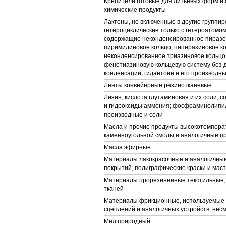
Крепители готовые для литьевых форм и 
химические продукты
Лактоны, не включенные в другие группир
гетероциклические только с гетероатомом
содержащие неконденсированное пиразо
пиримидиновое кольцо, пиперазиновое ко
неконденсированное триазиновое кольцо
фенотиазиновую кольцевую систему без
конденсации; гидантоин и его производн
Ленты конвейерные резинотканевые
Лизин, кислота глутаминовая и их соли; 
и гидроксиды аммония; фосфоаминолипид
производные и соли
Масла и прочие продукты высокотемпера
каменноугольной смолы и аналогичные п
Масла эфирные
Материалы лакокрасочные и аналогичны
покрытий, полиграфические краски и мас
Материалы прорезиненные текстильные,
тканей
Материалы фрикционные, используемые 
сцеплений и аналогичных устройств, не
Мел природный