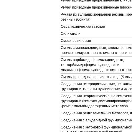
Ремни приводные прорезиненные клино
Ремни приводные прорезиненные плоски
Рукава из вулканизированной резины, кр
резины (эбонита)
Сера техническая газовая
Силикагели
Смеси резиновые
Смолы аминоальдегидные, смолы фенол
прочие полиуретановые смолы в первич
Смолы карбамидоформальдегидные,
тиокарбамидоформальдегидные и
меламиноформальдегидные смолы в пер
Смолы природные прочие, живица (бальз
Соединения гетероциклические, не включ
группировки; кислоты нуклеиновые и их с
Соединения неорганические, не включенн
группировки (включая дистиллированную 
кроме амальгам драгоценных металлов
Соединения редкоземельных металлов, и
Соединения с альдегидной функциональн
Соединения с кетоновой функциональной