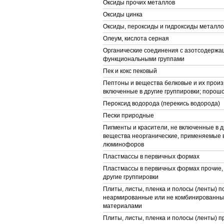
Оксиды прочих металлов
Оксиды цинка
Оксиды, пероксиды и гидроксиды металло
Олеум, кислота серная
Органические соединения с азотсодерж
функциональными группами
Пек и кокс пековый
Пептоны и вещества белковые и их произ
включенные в другие группировки; порошо
Пероксид водорода (перекись водорода)
Пески природные
Пигменты и красители, не включенные в д
вещества неорганические, применяемые в
люминофоров
Пластмассы в первичных формах
Пластмассы в первичных формах прочие,
другие группировки
Плиты, листы, пленка и полосы (ленты) 
неармированные или не комбинированные
материалами
Плиты, листы, пленка и полосы (ленты) п