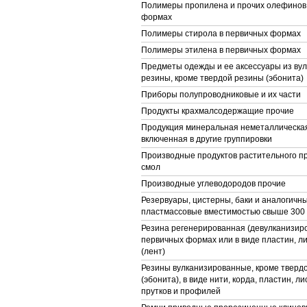
Полимеры пропилена и прочих олефинов
формах
Полимеры стирола в первичных формах
Полимеры этилена в первичных формах
Предметы одежды и ее аксессуары из ву
резины, кроме твердой резины (эбонита)
Приборы полупроводниковые и их части
Продукты крахмалсодержащие прочие
Продукция минеральная неметаллическая
включенная в другие группировки
Производные продуктов растительного п
смол
Производные углеводородов прочие
Резервуары, цистерны, баки и аналогичн
пластмассовые вместимостью свыше 300
Резина регенерированная (девулканизиро
первичных формах или в виде пластин, л
(лент)
Резины вулканизированные, кроме тверд
(эбонита), в виде нити, корда, пластин, ли
прутков и профилей