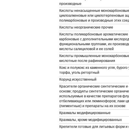
производные
Кислоты ненасыщенные монокарбоновые,
циклоалкеновые или циклотерпеновые ац
поликарбоновые и производные этих сое
Кислоты неорганические прочие
Кислоты поликарбоновые ароматические 
карбоновые с дополнительными кислор
функциональными группами, их производ
кислоты салициловой и ее солей
Кислоты промышленные монокарбоновые
кислотные после рафинирования
Кокс и полукокс из каменного угля, бурого 
торфа, уголь ретортный
Корунд искусственный
Красители органические синтетические и 
основе; продукты синтетические органиче
используемые в качестве препаратов фл
отбеливающих или люминофоров; лаки ц
(пигментные) и препараты на их основе
Крахмалы модифицированные
Крахмалы, кроме модифицированных
Крепители готовые для литьевых форм и 