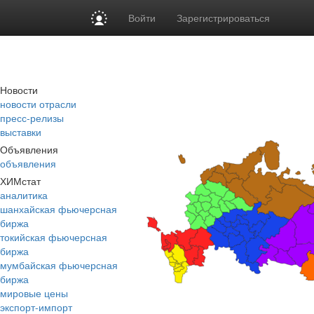
Войти
Зарегистрироваться
Новости
новости отрасли
пресс-релизы
выставки
Объявления
объявления
ХИМстат
аналитика
шанхайская фьючерсная
биржа
токийская фьючерсная
биржа
мумбайская фьючерсная
биржа
мировые цены
экспорт-импорт