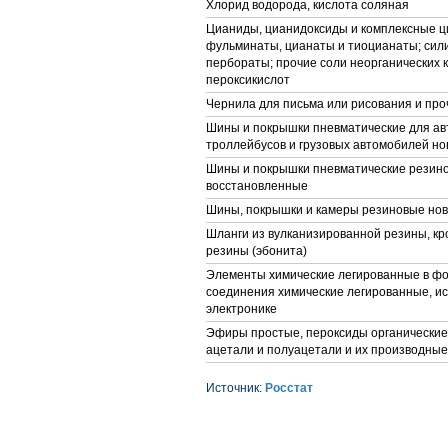
Хлорид водорода, кислота соляная
Цианиды, цианидоксиды и комплексные ц
фульминаты, цианаты и тиоцианаты; сили
пербораты; прочие соли неорганических 
пероксикислот
Чернила для письма или рисования и про
Шины и покрышки пневматические для ав
троллейбусов и грузовых автомобилей н
Шины и покрышки пневматические резин
восстановленные
Шины, покрышки и камеры резиновые но
Шланги из вулканизированной резины, кр
резины (эбонита)
Элементы химические легированные в фо
соединения химические легированные, и
электронике
Эфиры простые, пероксиды органические,
ацетали и полуацетали и их производные
Источник:
Росстат