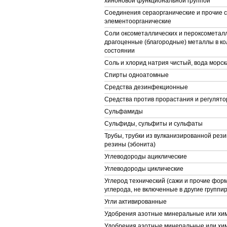
хиноновой функциональной группой
Соединения сераорганические и прочие 
элементоорганические
Соли оксометаллических и пероксометалл
драгоценные (благородные) металлы в к
состоянии
Соль и хлорид натрия чистый, вода морск
Спирты одноатомные
Средства дезинфекционные
Средства против прорастания и регулято
Сульфамиды
Сульфиды, сульфиты и сульфаты
Трубы, трубки из вулканизированной рези
резины (эбонита)
Углеводороды ациклические
Углеводороды циклические
Углерод технический (сажи и прочие фор
углерода, не включенные в другие группир
Угли активированные
Удобрения азотные минеральные или хи
Удобрения азотные минеральные или хим