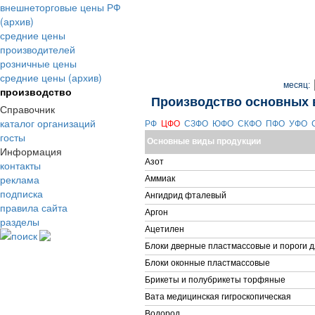
внешнеторговые цены РФ
(архив)
средние цены
производителей
розничные цены
средние цены (архив)
месяц:
производство
Производство основных 
Справочник
каталог организаций
РФ
ЦФО
СЗФО
ЮФО
СКФО
ПФО
УФО
госты
Основные виды продукции
Информация
Азот
контакты
реклама
Аммиак
подписка
Ангидрид фталевый
правила сайта
Аргон
разделы
Ацетилен
поиск
Блоки дверные пластмассовые и пороги д
Блоки оконные пластмассовые
Брикеты и полубрикеты торфяные
Вата медицинская гигроскопическая
Водород