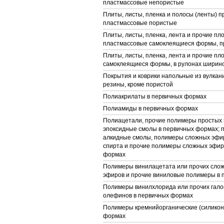
пластмассовые непористые
Плиты, листы, пленка и полосы (ленты) п
пластмассовые пористые
Плиты, листы, пленка, лента и прочие пл
пластмассовые самоклеящиеся формы, п
Плиты, листы, пленка, лента и прочие п
самоклеящиеся формы, в рулонах ширино
Покрытия и коврики напольные из вулка
резины, кроме пористой
Полиакрилаты в первичных формах
Полиамиды в первичных формах
Полиацетали, прочие полимеры простых 
эпоксидные смолы в первичных формах; 
алкидные смолы, полимеры сложных эфи
спирта и прочие полимеры сложных эфир
формах
Полимеры винилацетата или прочих сло
эфиров и прочие виниловые полимеры в
Полимеры винилхлорида или прочих гал
олефинов в первичных формах
Полимеры кремнийорганические (силикон
формах