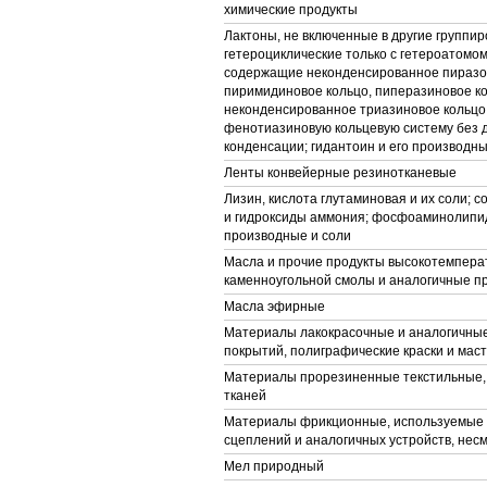
химические продукты
Лактоны, не включенные в другие группир
гетероциклические только с гетероатомом
содержащие неконденсированное пиразо
пиримидиновое кольцо, пиперазиновое ко
неконденсированное триазиновое кольцо
фенотиазиновую кольцевую систему без
конденсации; гидантоин и его производн
Ленты конвейерные резинотканевые
Лизин, кислота глутаминовая и их соли; 
и гидроксиды аммония; фосфоаминолипид
производные и соли
Масла и прочие продукты высокотемпера
каменноугольной смолы и аналогичные п
Масла эфирные
Материалы лакокрасочные и аналогичны
покрытий, полиграфические краски и мас
Материалы прорезиненные текстильные,
тканей
Материалы фрикционные, используемые 
сцеплений и аналогичных устройств, не
Мел природный