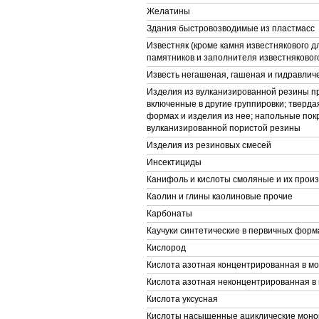
Желатины
Здания быстровозводимые из пластмасс
Известняк (кроме камня известнякового д
памятников и заполнителя известняковог
Известь негашеная, гашеная и гидравлич
Изделия из вулканизированной резины пр
включенные в другие группировки; тверда
формах и изделия из нее; напольные покр
вулканизированной пористой резины
Изделия из резиновых смесей
Инсектициды
Канифоль и кислоты смоляные и их прои
Каолин и глины каолиновые прочие
Карбонаты
Каучуки синтетические в первичных форм
Кислород
Кислота азотная концентрированная в м
Кислота азотная неконцентрированная в
Кислота уксусная
Кислоты насыщенные ациклические моно