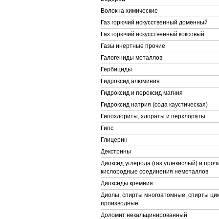
Волокна химические
Газ горючий искусственный доменный
Газ горючий искусственный коксовый
Газы инертные прочие
Галогениды металлов
Гербициды
Гидроксид алюминия
Гидроксид и пероксид магния
Гидроксид натрия (сода каустическая)
Гипохлориты, хлораты и перхлораты
Гипс
Глицерин
Декстрины
Диоксид углерода (газ углекислый) и про
кислородные соединения неметаллов
Диоксиды кремния
Диолы, спирты многоатомные, спирты цик
производные
Доломит некальцинированный