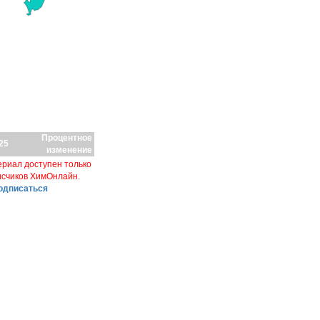
Процентное
25
изменение
риал доступен только
исчиков ХимОнлайн.
одписаться