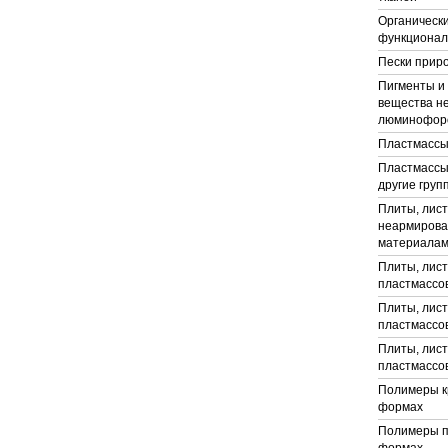
Органическ
функционал
Пески прир
Пигменты и 
вещества не
люминофор
Пластмассы
Пластмассы
другие груп
Плиты, лист
неармирова
материала
Плиты, лист
пластмассо
Плиты, лист
пластмассо
Плиты, лист
пластмассо
Полимеры к
формах
Полимеры п