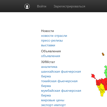
Войти
Зарегистрироваться
Новости
новости отрасли
пресс-релизы
выставки
Объявления
объявления
ХИМстат
аналитика
шанхайская фьючерсная
биржа
токийская фьючерсная
биржа
мумбайская фьючерсная
биржа
мировые цены
экспорт-импорт