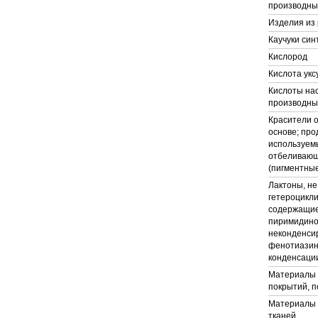
производны
Изделия из
Каучуки син
Кислород
Кислота укс
Кислоты на
производны
Красители о
основе; про
используем
отбеливающ
(пигментные
Лактоны, не
гетероцикли
содержащие
пиримидинов
неконденси
фенотиазин
конденсации
Материалы 
покрытий, п
Материалы 
тканей