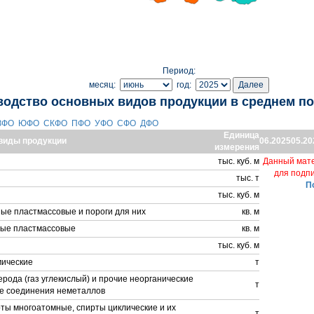
Период:
месяц:
год:
водство основных видов продукции в среднем по
ЗФО
ЮФО
СКФО
ПФО
УФО
СФО
ДФО
Единица
виды продукции
06.2025
05.20
измерения
тыс. куб. м
Данный мате
для подп
тыс. т
П
тыс. куб. м
ые пластмассовые и пороги для них
кв. м
ные пластмассовые
кв. м
тыс. куб. м
мические
т
ерода (газ углекислый) и прочие неорганические
т
е соединения неметаллов
ты многоатомные, спирты циклические и их
т