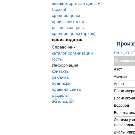
внешнеторговые цены РФ
(архив)
средние цены
производителей
розничные цены
средние цены (архив)
производство
Произ
Справочник
каталог организаций
РФ
ЦФО
С
госты
Основные 
Информация
Азот
контакты
реклама
Аммиак
подписка
Аргон
правила сайта
Блоки дверн
разделы
Блоки окон
поиск
Водород
Волокна хи
Диоксид угл
кислородны
Диолы, спир