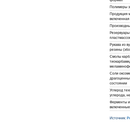
формах
Полимеры э
Продукция 
включенная 
Производны
Резервуары,
пластмассо
Рукава из в
резины (эбо
Смолы карб
тиокарбами
меламинофо
Соли оксоме
драгоценны
состоянии
Углерод тех
углерода, н
Ферменты и 
включенные 
Источник:
Р