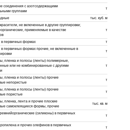
ие соединения с азотсодержащими
т
ьными группами
одные
тыс. куб. м
красители, не включенные в другие группировки;
органические, применяемые в качестве
т
ов
 в первичных формах
т
 в первичных формах прочие, не включенные в
т
пировки
ы, пленка и полосы (ленты) полимерные,
нные или не комбинированные с другими
т
ми
ы, пленка и полосы (ленты) прочие
т
вые непористые
ы, пленка и полосы (ленты) прочие
т
вые пористые
ы, пленка, лента и прочие плоские
тыс. кв. м
вые самоклеящиеся формы, прочие
ремнийорганические (силиконы) в первичных
т
ропилена и прочих олефинов в первичных
т