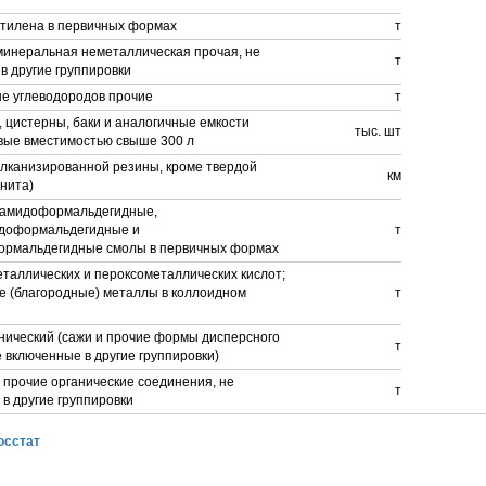
тилена в первичных формах
т
минеральная неметаллическая прочая, не
т
в другие группировки
е углеводородов прочие
т
 цистерны, баки и аналогичные емкости
тыс. шт
вые вместимостью свыше 300 л
улканизированной резины, кроме твердой
км
нита)
амидоформальдегидные,
доформальдегидные и
т
рмальдегидные смолы в первичных формах
таллических и пероксометаллических кислот;
е (благородные) металлы в коллоидном
т
нический (сажи и прочие формы дисперсного
т
е включенные в другие группировки)
прочие органические соединения, не
т
в другие группировки
осстат