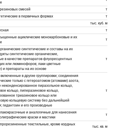
е
 резиновых смесей
т
тетические в первичных формах
т
тыс. куб. м
усная
т
сыщенные ациклические монокарбоновые и их
т
е
рганические синтетические и составы на их
дукты синтетические органические,
ые в качестве препаратов флуоресцентных
т
их или люминофоров; лаки цветные
) и препараты на их основе
 включенные в другие группировки; соединения
ческие только с гетероатомом (атомами) азота,
 неконденсированное пиразольное кольцо,
ое кольцо, пиперазиновое кольцо,
т
рованное триазиновое кольцо или
овую кольцевую систему без дальнейшей
; гидантоин и его производные
лакокрасочные и аналогичные для нанесения
т
олиграфические краски и мастики
прорезиненные текстильные, кроме кордных
тыс. кв. м