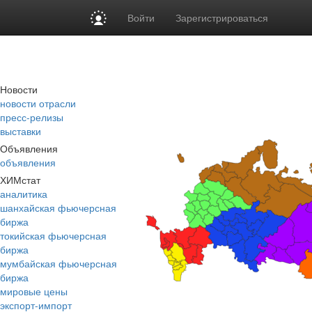
Войти
Зарегистрироваться
Новости
новости отрасли
пресс-релизы
выставки
Объявления
объявления
ХИМстат
аналитика
шанхайская фьючерсная
биржа
токийская фьючерсная
биржа
мумбайская фьючерсная
биржа
мировые цены
экспорт-импорт