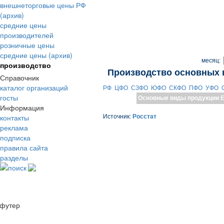
внешнеторговые цены РФ
(архив)
средние цены
производителей
розничные цены
средние цены (архив)
месяц:
производство
Производство основных 
Справочник
каталог организаций
РФ
ЦФО
СЗФО
ЮФО
СКФО
ПФО
УФО
госты
Основные виды продукции
Е
Информация
контакты
Источник:
Росстат
реклама
подписка
правила сайта
разделы
поиск
футер