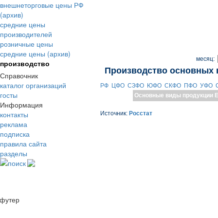
внешнеторговые цены РФ
(архив)
средние цены
производителей
розничные цены
средние цены (архив)
месяц:
производство
Производство основных 
Справочник
каталог организаций
РФ
ЦФО
СЗФО
ЮФО
СКФО
ПФО
УФО
госты
Основные виды продукции
Е
Информация
контакты
Источник:
Росстат
реклама
подписка
правила сайта
разделы
поиск
футер