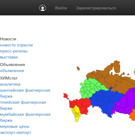
Войти
Зарегистрироваться
Новости
новости отрасли
пресс-релизы
выставки
Объявления
объявления
ХИМстат
аналитика
шанхайская фьючерсная
биржа
токийская фьючерсная
биржа
мумбайская фьючерсная
биржа
мировые цены
экспорт-импорт