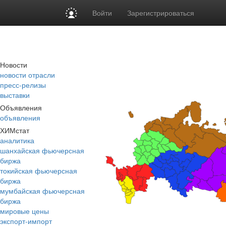
Войти
Зарегистрироваться
Новости
новости отрасли
пресс-релизы
выставки
Объявления
объявления
ХИМстат
аналитика
шанхайская фьючерсная
биржа
токийская фьючерсная
биржа
мумбайская фьючерсная
биржа
мировые цены
экспорт-импорт