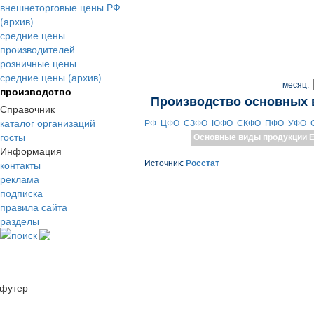
внешнеторговые цены РФ
(архив)
средние цены
производителей
розничные цены
средние цены (архив)
месяц:
производство
Производство основных 
Справочник
каталог организаций
РФ
ЦФО
СЗФО
ЮФО
СКФО
ПФО
УФО
госты
Основные виды продукции
Е
Информация
контакты
Источник:
Росстат
реклама
подписка
правила сайта
разделы
поиск
футер