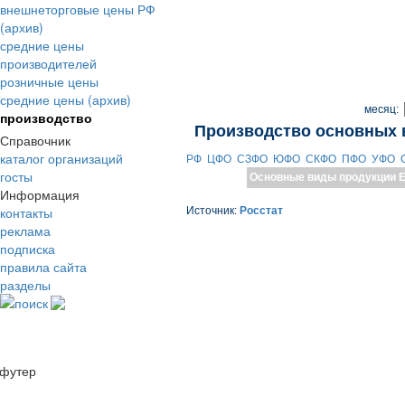
внешнеторговые цены РФ
(архив)
средние цены
производителей
розничные цены
средние цены (архив)
месяц:
производство
Производство основных 
Справочник
каталог организаций
РФ
ЦФО
СЗФО
ЮФО
СКФО
ПФО
УФО
госты
Основные виды продукции
Е
Информация
контакты
Источник:
Росстат
реклама
подписка
правила сайта
разделы
поиск
футер