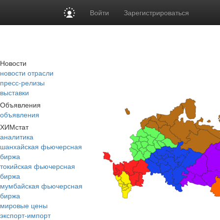
Войти
Зарегистрироваться
Новости
новости отрасли
пресс-релизы
выставки
Объявления
объявления
ХИМстат
аналитика
шанхайская фьючерсная
биржа
токийская фьючерсная
биржа
мумбайская фьючерсная
биржа
мировые цены
экспорт-импорт