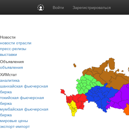
Войти
Зарегистрироваться
Новости
новости отрасли
пресс-релизы
выставки
Объявления
объявления
ХИМстат
аналитика
шанхайская фьючерсная
биржа
токийская фьючерсная
биржа
мумбайская фьючерсная
биржа
мировые цены
экспорт-импорт