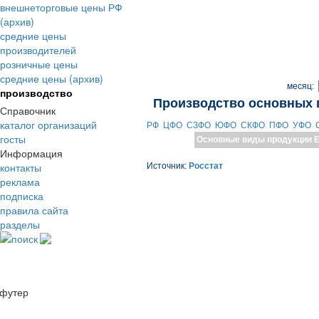
внешнеторговые цены РФ
(архив)
средние цены
производителей
розничные цены
средние цены (архив)
месяц:
производство
Производство основных 
Справочник
каталог организаций
РФ
ЦФО
СЗФО
ЮФО
СКФО
ПФО
УФО
госты
Основные виды продукции
Е
Информация
контакты
Источник:
Росстат
реклама
подписка
правила сайта
разделы
поиск
футер