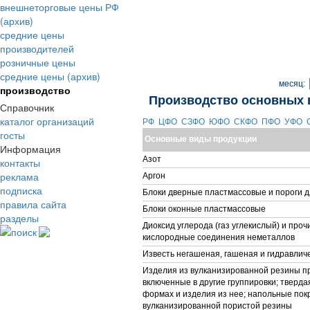
внешнеторговые цены РФ
(архив)
средние цены
производителей
розничные цены
средние цены (архив)
месяц:
производство
Производство основных 
Справочник
каталог организаций
РФ
ЦФО
СЗФО
ЮФО
СКФО
ПФО
УФО
госты
Основные виды продукции
Информация
Азот
контакты
реклама
Аргон
подписка
Блоки дверные пластмассовые и пороги д
правила сайта
Блоки оконные пластмассовые
разделы
Диоксид углерода (газ углекислый) и про
поиск
кислородные соединения неметаллов
Известь негашеная, гашеная и гидравлич
Изделия из вулканизированной резины пр
включенные в другие группировки; тверда
формах и изделия из нее; напольные покр
вулканизированной пористой резины