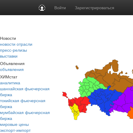
Войти
Зарегистрироваться
Новости
новости отрасли
пресс-релизы
выставки
Объявления
объявления
ХИМстат
аналитика
шанхайская фьючерсная
биржа
токийская фьючерсная
биржа
мумбайская фьючерсная
биржа
мировые цены
экспорт-импорт