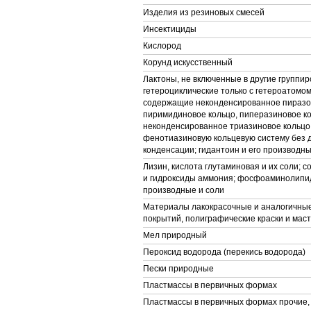
Изделия из резиновых смесей
Инсектициды
Кислород
Корунд искусственный
Лактоны, не включенные в другие группир
гетероциклические только с гетероатомом
содержащие неконденсированное пиразо
пиримидиновое кольцо, пиперазиновое ко
неконденсированное триазиновое кольцо
фенотиазиновую кольцевую систему без
конденсации; гидантоин и его производн
Лизин, кислота глутаминовая и их соли; 
и гидроксиды аммония; фосфоаминолипид
производные и соли
Материалы лакокрасочные и аналогичны
покрытий, полиграфические краски и мас
Мел природный
Пероксид водорода (перекись водорода)
Пески природные
Пластмассы в первичных формах
Пластмассы в первичных формах прочие,