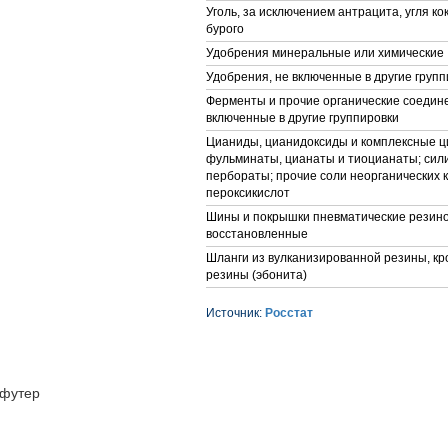
Уголь, за исключением антрацита, угля ко
бурого
Удобрения минеральные или химические
Удобрения, не включенные в другие групп
Ферменты и прочие органические соедине
включенные в другие группировки
Цианиды, цианидоксиды и комплексные ц
фульминаты, цианаты и тиоцианаты; сили
пербораты; прочие соли неорганических 
пероксикислот
Шины и покрышки пневматические резин
восстановленные
Шланги из вулканизированной резины, кр
резины (эбонита)
Источник:
Росстат
футер