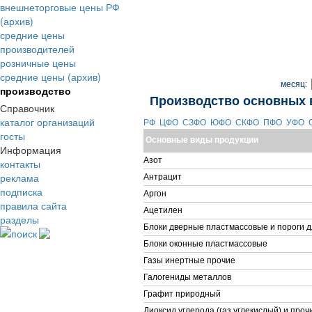
внешнеторговые цены РФ
(архив)
средние цены
производителей
розничные цены
средние цены (архив)
месяц:
производство
Производство основных 
Справочник
каталог организаций
РФ
ЦФО
СЗФО
ЮФО
СКФО
ПФО
УФО
госты
Основные виды продукции
Информация
Азот
контакты
реклама
Антрацит
подписка
Аргон
правила сайта
Ацетилен
разделы
Блоки дверные пластмассовые и пороги д
поиск
Блоки оконные пластмассовые
Газы инертные прочие
Галогениды металлов
Графит природный
Диоксид углерода (газ углекислый) и про