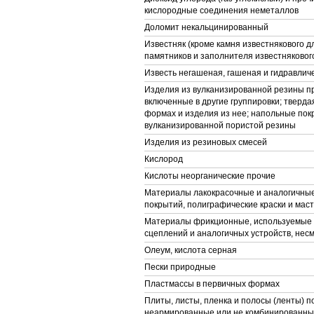
кислородные соединения неметаллов
Доломит некальцинированный
Известняк (кроме камня известнякового д
памятников и заполнителя известняковог
Известь негашеная, гашеная и гидравлич
Изделия из вулканизированной резины пр
включенные в другие группировки; тверда
формах и изделия из нее; напольные покр
вулканизированной пористой резины
Изделия из резиновых смесей
Кислород
Кислоты неорганические прочие
Материалы лакокрасочные и аналогичны
покрытий, полиграфические краски и мас
Материалы фрикционные, используемые 
сцеплений и аналогичных устройств, не
Олеум, кислота серная
Пески природные
Пластмассы в первичных формах
Плиты, листы, пленка и полосы (ленты) 
неармированные или не комбинированные