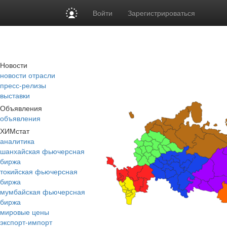
Войти
Зарегистрироваться
Новости
новости отрасли
пресс-релизы
выставки
Объявления
объявления
ХИМстат
аналитика
шанхайская фьючерсная
биржа
токийская фьючерсная
биржа
мумбайская фьючерсная
биржа
мировые цены
экспорт-импорт