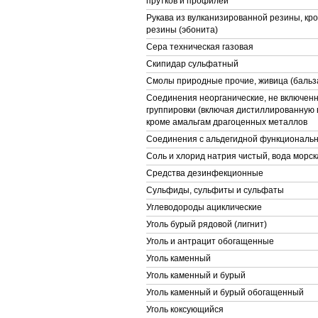
прутков и профилей
Рукава из вулканизированной резины, кр
резины (эбонита)
Сера техническая газовая
Скипидар сульфатный
Смолы природные прочие, живица (бальз
Соединения неорганические, не включенн
группировки (включая дистиллированную 
кроме амальгам драгоценных металлов
Соединения с альдегидной функциональн
Соль и хлорид натрия чистый, вода морск
Средства дезинфекционные
Сульфиды, сульфиты и сульфаты
Углеводороды ациклические
Уголь бурый рядовой (лигнит)
Уголь и антрацит обогащенные
Уголь каменный
Уголь каменный и бурый
Уголь каменный и бурый обогащенный
Уголь коксующийся