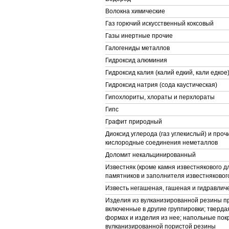
Волокна химические
Газ горючий искусственный коксовый
Газы инертные прочие
Галогениды металлов
Гидроксид алюминия
Гидроксид калия (калий едкий, кали едкое
Гидроксид натрия (сода каустическая)
Гипохлориты, хлораты и перхлораты
Гипс
Графит природный
Диоксид углерода (газ углекислый) и про
кислородные соединения неметаллов
Доломит некальцинированный
Известняк (кроме камня известнякового д
памятников и заполнителя известняковог
Известь негашеная, гашеная и гидравлич
Изделия из вулканизированной резины пр
включенные в другие группировки; тверда
формах и изделия из нее; напольные покр
вулканизированной пористой резины