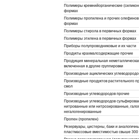
Полимеры кремнийорганические (силикон
формах
Полимеры пропилена и прочих олефинов
формах
Полимеры стирола в первичных формах
Полимеры этилена в первичных формах
Приборы полупроводниковые и их части
Продукты крахмалсодержащие прочие
Продукция минеральная неметаллическая
включенная в другие группировки
Производные ациклических углеводород
Производные продуктов растительного п
смол
Производные углеводородов прочие
Производные углеводородов сульфирова
нитрованные или нитрозированные, гало
негалогенированные
Пропен (пропилен)
Резервуары, цистерны, баки и аналогичн
пластмассовые вместимостью свыше 300