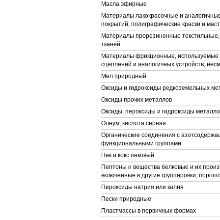
Масла эфирные
Материалы лакокрасочные и аналогичны
покрытий, полиграфические краски и мас
Материалы прорезиненные текстильные,
тканей
Материалы фрикционные, используемые 
сцеплений и аналогичных устройств, не
Мел природный
Оксиды и гидроксиды редкоземельных ме
Оксиды прочих металлов
Оксиды, пероксиды и гидроксиды металло
Олеум, кислота серная
Органические соединения с азотсодерж
функциональными группами
Пек и кокс пековый
Пептоны и вещества белковые и их произ
включенные в другие группировки; порошо
Пероксиды натрия или калия
Пески природные
Пластмассы в первичных формах