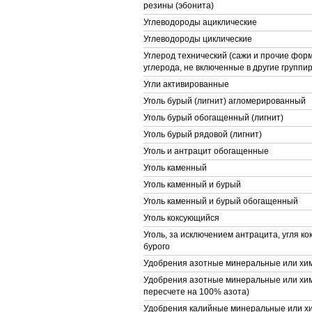
резины (эбонита)
Углеводороды ациклические
Углеводороды циклические
Углерод технический (сажи и прочие фор
углерода, не включенные в другие группир
Угли активированные
Уголь бурый (лигнит) агломерированный
Уголь бурый обогащенный (лигнит)
Уголь бурый рядовой (лигнит)
Уголь и антрацит обогащенные
Уголь каменный
Уголь каменный и бурый
Уголь каменный и бурый обогащенный
Уголь коксующийся
Уголь, за исключением антрацита, угля ко
бурого
Удобрения азотные минеральные или хи
Удобрения азотные минеральные или хим
пересчете на 100% азота)
Удобрения калийные минеральные или х