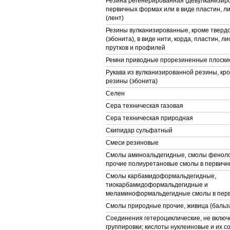
Резина регенерированная (девулканизиро
первичных формах или в виде пластин, л
(лент)
Резины вулканизированные, кроме тверд
(эбонита), в виде нити, корда, пластин, ли
прутков и профилей
Ремни приводные прорезиненные плоски
Рукава из вулканизированной резины, кр
резины (эбонита)
Селен
Сера техническая газовая
Сера техническая природная
Скипидар сульфатный
Смеси резиновые
Смолы аминоальдегидные, смолы фенол
прочие полиуретановые смолы в первич
Смолы карбамидоформальдегидные,
тиокарбамидоформальдегидные и
меламиноформальдегидные смолы в пер
Смолы природные прочие, живица (бальз
Соединения гетероциклические, не включ
группировки; кислоты нуклеиновые и их с