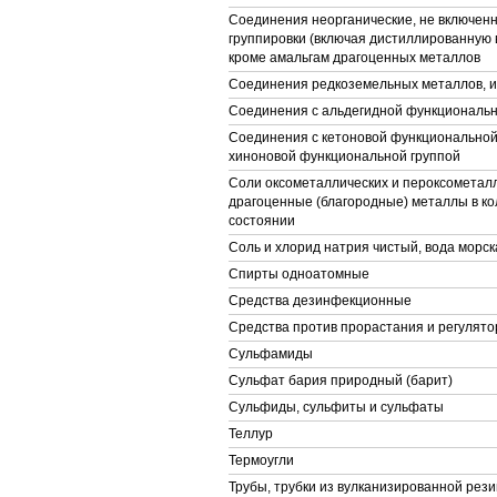
Соединения неорганические, не включенн
группировки (включая дистиллированную 
кроме амальгам драгоценных металлов
Соединения редкоземельных металлов, и
Соединения с альдегидной функциональн
Соединения с кетоновой функциональной
хиноновой функциональной группой
Соли оксометаллических и пероксометалл
драгоценные (благородные) металлы в к
состоянии
Соль и хлорид натрия чистый, вода морск
Спирты одноатомные
Средства дезинфекционные
Средства против прорастания и регулято
Сульфамиды
Сульфат бария природный (барит)
Сульфиды, сульфиты и сульфаты
Теллур
Термоугли
Трубы, трубки из вулканизированной рези