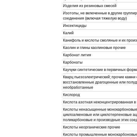
Изделия из резиновых смесей
Изотопы, не включенные в другие группиро
соединения (включая тяжелую воду)
Инсектициды
Калий
Канифоль и кислоты смоляные и их прои
Каолин и глины каолиновые прочие
Карбонат лития
Карбонаты
Каучуки синтетические в первичных форм
Кварц пьезоэлектрический; прочие камни
восстановленные драгоценные или полу
необработанные
Кислород
Кислота азотная неконцентрированная в
Кислоты ненасыщенные монокарбоновые,
циклоалкеновые или циклотерпеновые ац
поликарбоновые и производные этих сое
Кислоты неорганические прочие
Кислоты промышленные монокарбоновые