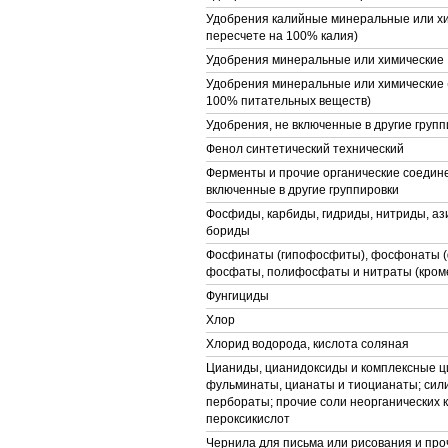
Удобрения калийные минеральные или хи
пересчете на 100% калия)
Удобрения минеральные или химические
Удобрения минеральные или химические (
100% питательных веществ)
Удобрения, не включенные в другие групп
Фенол синтетический технический
Ферменты и прочие органические соедине
включенные в другие группировки
Фосфиды, карбиды, гидриды, нитриды, аз
бориды
Фосфинаты (гипофосфиты), фосфонаты 
фосфаты, полифосфаты и нитраты (кроме
Фунгициды
Хлор
Хлорид водорода, кислота соляная
Цианиды, цианидоксиды и комплексные ц
фульминаты, цианаты и тиоцианаты; сили
пербораты; прочие соли неорганических 
пероксикислот
Чернила для письма или рисования и про