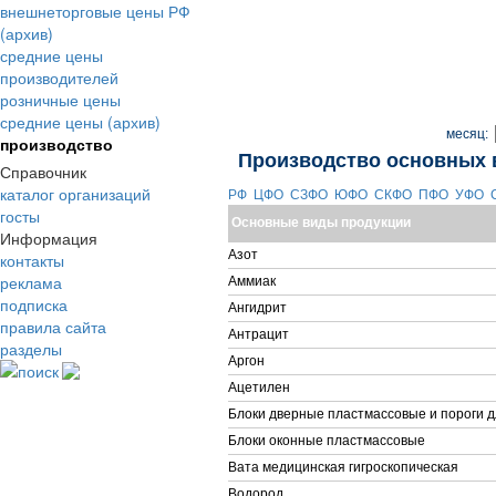
внешнеторговые цены РФ
(архив)
средние цены
производителей
розничные цены
средние цены (архив)
месяц:
производство
Производство основных 
Справочник
каталог организаций
РФ
ЦФО
СЗФО
ЮФО
СКФО
ПФО
УФО
госты
Основные виды продукции
Информация
Азот
контакты
реклама
Аммиак
подписка
Ангидрит
правила сайта
Антрацит
разделы
Аргон
поиск
Ацетилен
Блоки дверные пластмассовые и пороги д
Блоки оконные пластмассовые
Вата медицинская гигроскопическая
Водород