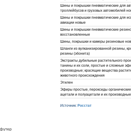
Шины и покрышки пневматические для ав
троллейбусов и грузовых автомобилей н
Шины и покрышки пневматические для ис
авиации новые
Шины и покрышки пневматические резин
восстановленные
Шины, покрышки и камеры резиновые но
Шланги из вулканизированной резины, кр
резины (эбонита)
Экстракты дубильные растительного про
танины и их соли, простые и сложные эф
производные; красящие вещества растит
животного происхождения
Этилен
Эфиры простые, пероксиды органические,
ацетали и полуацетали и их производные
Источник:
Росстат
футер