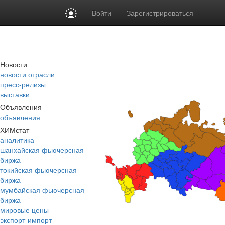
Войти
Зарегистрироваться
Новости
новости отрасли
пресс-релизы
выставки
Объявления
объявления
ХИМстат
аналитика
шанхайская фьючерсная
биржа
токийская фьючерсная
биржа
мумбайская фьючерсная
биржа
мировые цены
экспорт-импорт