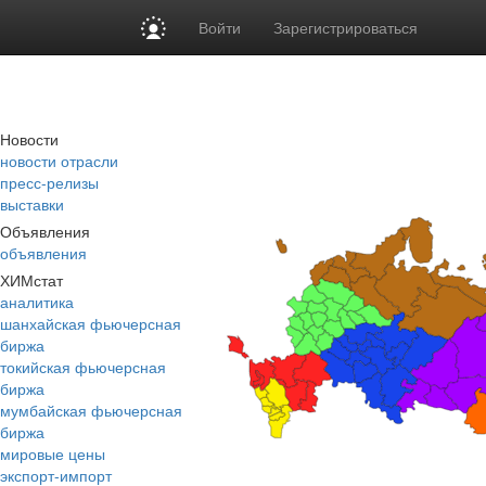
Войти
Зарегистрироваться
Новости
новости отрасли
пресс-релизы
выставки
Объявления
объявления
ХИМстат
аналитика
шанхайская фьючерсная
биржа
токийская фьючерсная
биржа
мумбайская фьючерсная
биржа
мировые цены
экспорт-импорт