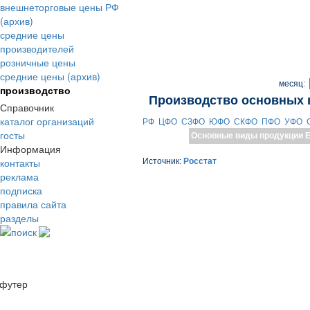
внешнеторговые цены РФ
(архив)
средние цены
производителей
розничные цены
средние цены (архив)
месяц:
производство
Производство основных 
Справочник
каталог организаций
РФ
ЦФО
СЗФО
ЮФО
СКФО
ПФО
УФО
госты
Основные виды продукции
Е
Информация
контакты
Источник:
Росстат
реклама
подписка
правила сайта
разделы
поиск
футер