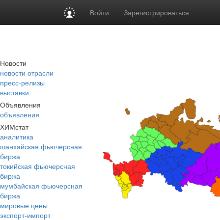
Войти
Зарегистрироваться
Новости
новости отрасли
пресс-релизы
выставки
Объявления
объявления
ХИМстат
аналитика
шанхайская фьючерсная
биржа
токийская фьючерсная
биржа
мумбайская фьючерсная
биржа
мировые цены
экспорт-импорт