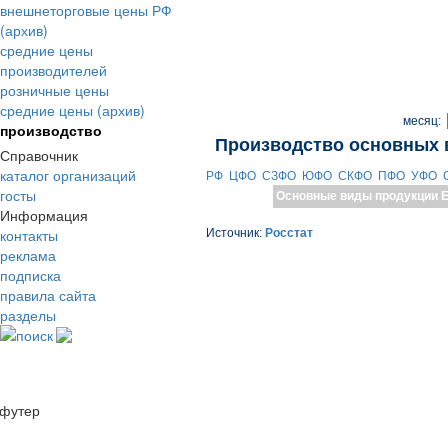
внешнеторговые цены РФ
(архив)
средние цены
производителей
розничные цены
средние цены (архив)
месяц:
производство
Производство основных 
Справочник
каталог организаций
РФ
ЦФО
СЗФО
ЮФО
СКФО
ПФО
УФО
госты
Основные виды продукции
Е
Информация
контакты
Источник:
Росстат
реклама
подписка
правила сайта
разделы
поиск
футер