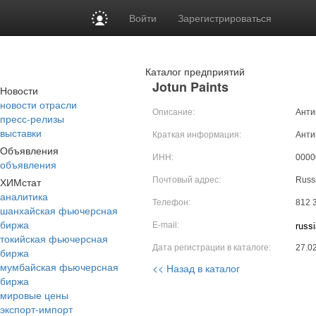
Войти
Зарегистрироваться
Каталог предприятий
Jotun Paints
Новости
новости отрасли
Описание:
Анти
пресс-релизы
выставки
Краткая информация:
Анти
Объявления
ИНН:
0000
объявления
ХИМстат
Почтовый адрес:
Russ
аналитика
Телефон:
812 
шанхайская фьючерсная
биржа
E-mail:
токийская фьючерсная
Дата регистрации в каталоге:
27.0
биржа
мумбайская фьючерсная
<< Назад в каталог
биржа
мировые цены
экспорт-импорт