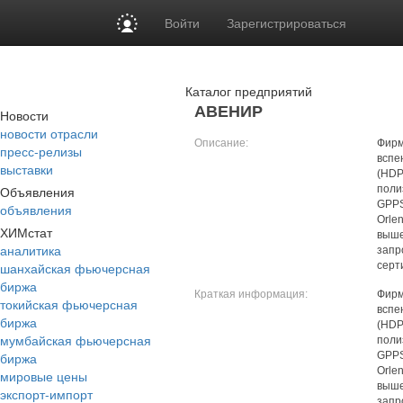
Войти
Зарегистрироваться
Каталог предприятий
АВЕНИР
Новости
новости отрасли
Описание:
Фирм
пресс-релизы
вспе
выставки
(HDP
Объявления
поли
GPPS
объявления
Orle
ХИМстат
выше
аналитика
запр
шанхайская фьючерсная
серт
биржа
Краткая информация:
Фирм
токийская фьючерсная
вспе
биржа
(HDP
мумбайская фьючерсная
поли
биржа
GPPS
Orle
мировые цены
выше
экспорт-импорт
запр