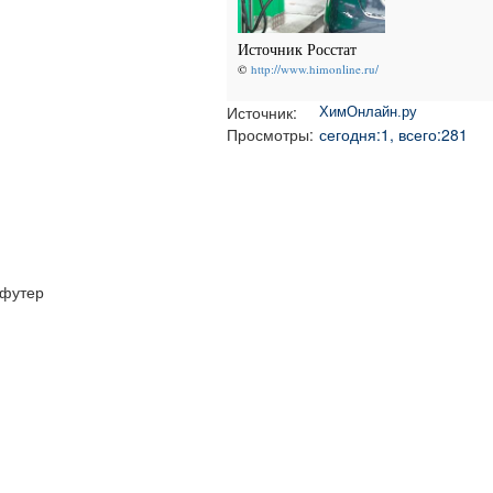
Источник Росстат
©
http://www.himonline.ru/
Источник:
ХимОнлайн.ру
Просмотры:
сегодня:1, всего:281
футер